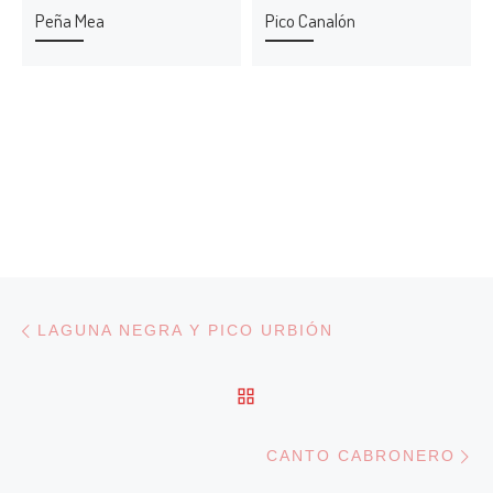
Peña Mea
Pico Canalón
Navegación de entradas
Entrada anterior
LAGUNA NEGRA Y PICO URBIÓN
VOLVER A LA LISTA DE
En
CANTO CABRONERO