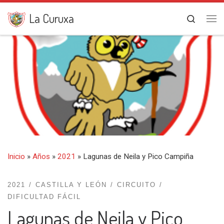
Saltar al contenido
La Curuxa
Search
Me
Inicio
»
Años
»
2021
»
Lagunas de Neila y Pico Campiña
2021
CASTILLA Y LEÓN
CIRCUITO
DIFICULTAD FÁCIL
Lagunas de Neila y Pico