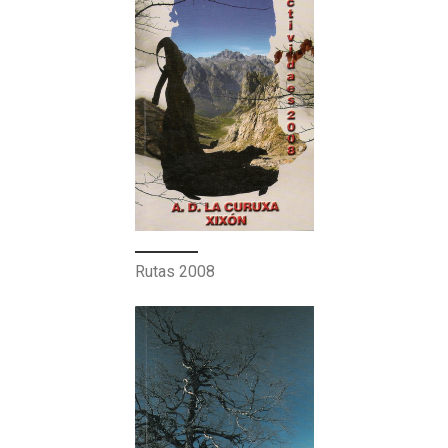
Rutas 2008