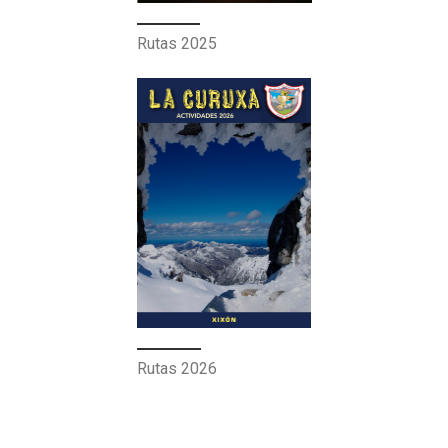
Rutas 2025
Rutas 2026