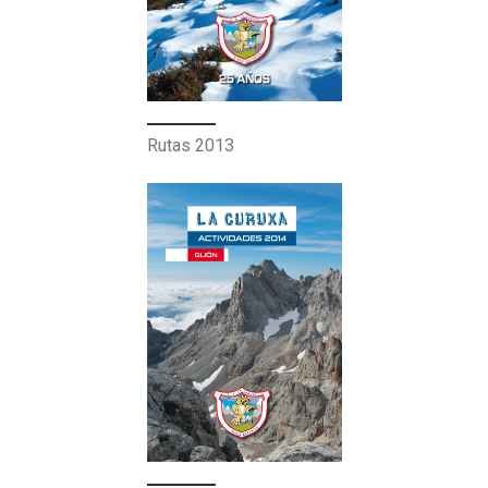
Rutas 2013