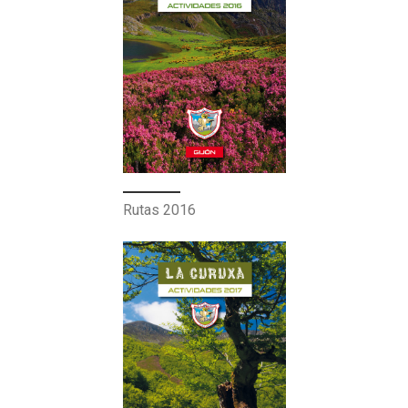
Rutas 2016