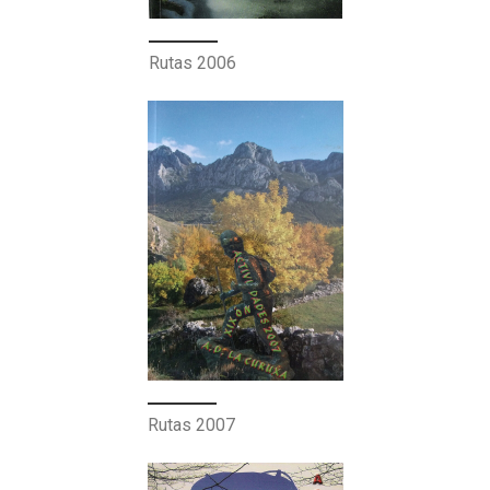
Rutas 2006
Rutas 2007