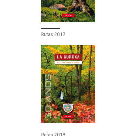
Rutas 2017
Rutas 2018