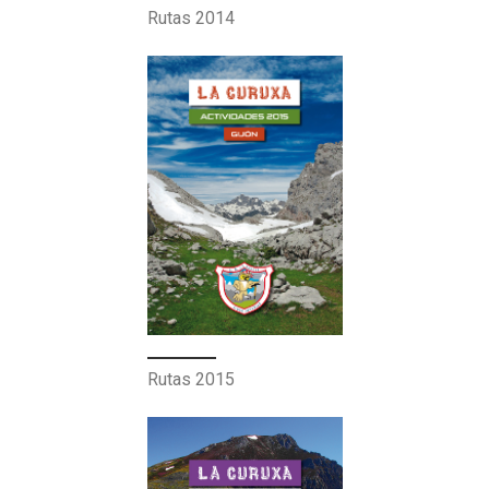
Rutas 2014
Rutas 2015