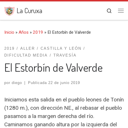
Saltar al contenido
La Curuxa
Search
Me
Inicio
»
Años
»
2019
»
El Estorbín de Valverde
2019
ALLER
CASTILLA Y LEÓN
DIFICULTAD MEDIA
TRAVESÍA
El Estorbín de Valverde
por
diego
|
Publicada
22 de junio 2019
Iniciamos esta salida en el pueblo leones de Tonín
(1280 m.), con dirección NE., al rebasar el pueblo
pasamos a la margen derecha del río.
Caminamos ganando altura por la izquierda del