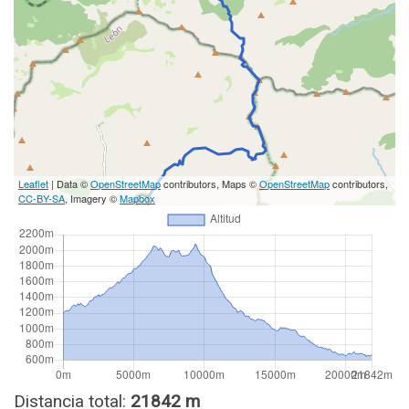
Leaflet
| Data ©
OpenStreetMap
contributors, Maps ©
OpenStreetMap
contributors,
CC-BY-SA
, Imagery ©
Mapbox
Distancia total:
21842 m