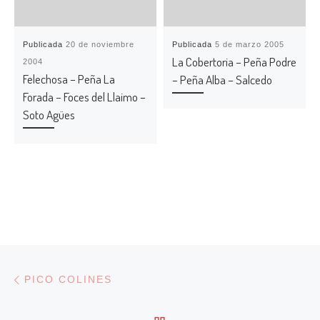
Publicada
20 de noviembre
Publicada
5 de marzo 2005
La Cobertoria – Peña Podre
2004
Felechosa – Peña La
– Peña Alba – Salcedo
Forada – Foces del Llaimo –
Soto Agües
Navegación de entradas
Entrada anterior
PICO COLINES
VOLVER A LA LISTA DE