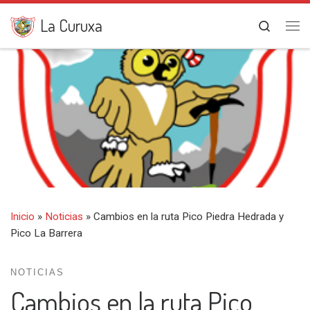
Saltar al contenido
La Curuxa
Search
Me
Inicio
»
Noticias
»
Cambios en la ruta Pico Piedra Hedrada y
Pico La Barrera
NOTICIAS
Cambios en la ruta Pico