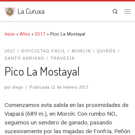
Saltar al contenido
La Curuxa
Search
Me
Inicio
»
Años
»
2017
»
Pico La Mostayal
2017
DIFICULTAD FÁCIL
MORCIN
QUIRÓS
SANTO ADRIANO
TRAVESÍA
Pico La Mostayal
por
diego
|
Publicada
11 de febrero 2017
Comenzamos esta salida en las proximidades de
Viapará (689 m.), en Morcín. Con rumbo NO.,
seguimos un sendero de ganado, pasando
sucesivamente por las majadas de Fonfría, Peñón