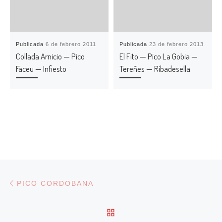
Publicada
6 de febrero 2011
Publicada
23 de febrero 2013
Collada Arnicio — Pico
El Fito — Pico La Gobia —
Faceu — Infiesto
Tereñes — Ribadesella
Navegación de entradas
Entrada anterior
PICO CORDOBANA
VOLVER A LA LISTA DE