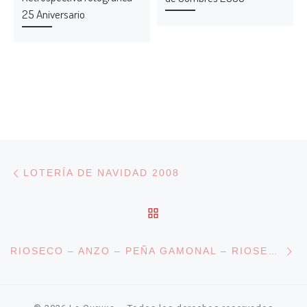
25 Aniversario
Navegación de entradas
Entrada anterior
LOTERÍA DE NAVIDAD 2008
VOLVER A LA LISTA DE
En
RIOSECO – ANZO – PEÑA GAMONAL – RIOSECO