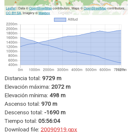
Leaflet
| Data ©
OpenStreetMap
contributors, Maps ©
OpenStreetMap
contributors,
CC-BY-SA
, Imagery ©
Mapbox
Distancia total:
9729 m
Elevación máxima:
2072 m
Elevación mínima:
498 m
Ascenso total:
970 m
Descenso total:
-1690 m
Tiempo total:
05:56:04
Download file:
20090919.gpx