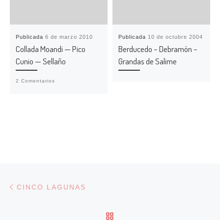
Publicada
6 de marzo 2010
Publicada
10 de octubre 2004
Collada Moandi — Pico
Berducedo – Debramón –
Cunio — Sellaño
Grandas de Salime
2 Comentarios
Navegación de entradas
Entrada anterior
CINCO LAGUNAS
VOLVER A LA LISTA DE