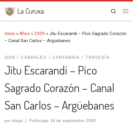
Saltar al contenido
La Curuxa
Search
Me
Inicio
»
Años
»
2009
»
Jitu Escarandi – Pico Sagrado Corazón
– Canal San Carlos – Argüebanes
2009
CABRALES
CANTABRIA
TRAVESÍA
Jitu Escarandi – Pico
Sagrado Corazón – Canal
San Carlos – Argüebanes
por
diego
|
Publicada
19 de septiembre 2009