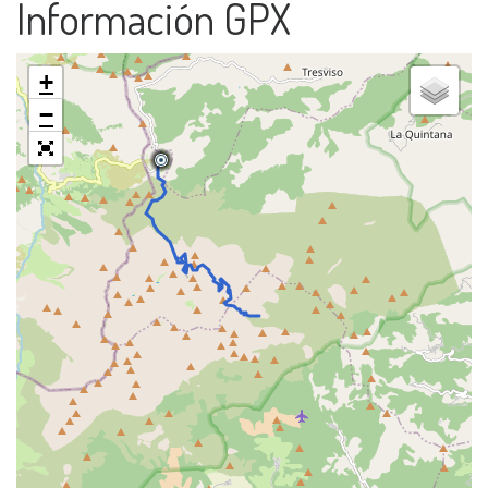
Información GPX
+
−