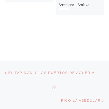
Arcediano – Amieva
Navegación de entradas
Entrada anterior
EL TAPINÓN Y LOS PUERTOS DE AGÜERIA
VOLVER A LA LISTA DE
En
PICO LA ABEDULAR