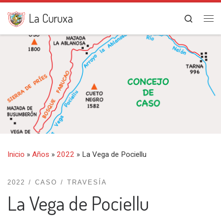
Saltar al contenido
La Curuxa
Search
Me
Inicio
»
Años
»
2022
»
La Vega de Pociellu
2022
CASO
TRAVESÍA
La Vega de Pociellu