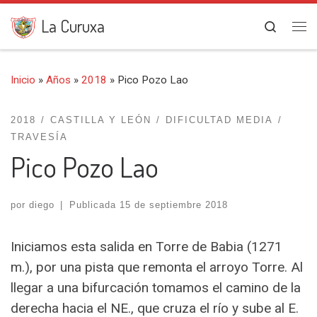
Saltar al contenido
La Curuxa
Search
Me
Inicio
»
Años
»
2018
»
Pico Pozo Lao
2018
CASTILLA Y LEÓN
DIFICULTAD MEDIA
TRAVESÍA
Pico Pozo Lao
por
diego
|
Publicada
15 de septiembre 2018
Iniciamos esta salida en Torre de Babia (1271
m.), por una pista que remonta el arroyo Torre. Al
llegar a una bifurcación tomamos el camino de la
derecha hacia el NE., que cruza el río y sube al E.