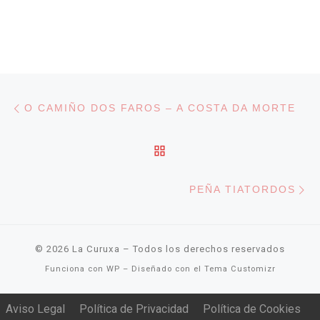
Navegación de entradas
Entrada anterior
O CAMIÑO DOS FAROS – A COSTA DA MORTE
VOLVER A LA LISTA DE
En
PEÑA TIATORDOS
© 2026
La Curuxa
– Todos los derechos reservados
Funciona con
WP
– Diseñado con el
Tema Customizr
Aviso Legal
Política de Privacidad
Política de Cookies