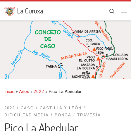
Saltar al contenido
La Curuxa
Search
Me
Inicio
»
Años
»
2022
»
Pico La Abedular
2022
CASO
CASTILLA Y LEÓN
DIFICULTAD MEDIA
PONGA
TRAVESÍA
Pico La Abedular