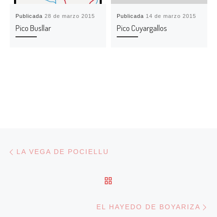
Publicada
28 de marzo 2015
Publicada
14 de marzo 2015
Pico Busllar
Pico Cuyargallos
Navegación de entradas
Entrada anterior
LA VEGA DE POCIELLU
VOLVER A LA LISTA DE
En
EL HAYEDO DE BOYARIZA