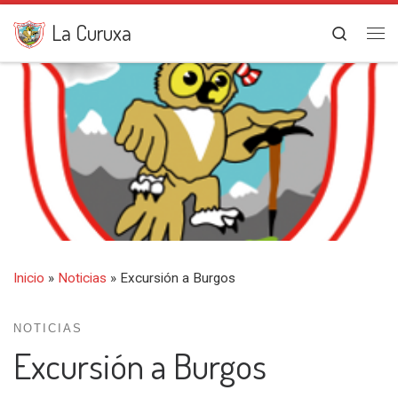
Saltar al contenido
La Curuxa
Search
Me
Inicio
»
Noticias
»
Excursión a Burgos
NOTICIAS
Excursión a Burgos