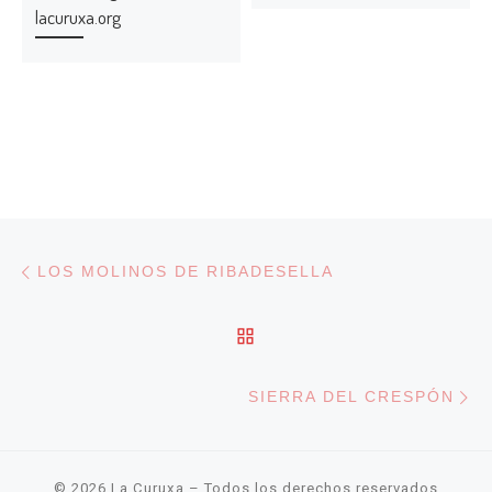
lacuruxa.org
Navegación de entradas
Entrada anterior
LOS MOLINOS DE RIBADESELLA
VOLVER A LA LISTA DE
En
SIERRA DEL CRESPÓN
© 2026
La Curuxa
– Todos los derechos reservados