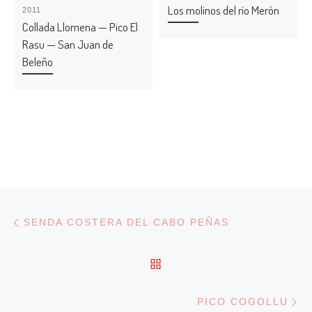
Los molinos del río Merón
2011
Collada Llomena — Pico El
Rasu — San Juan de
Beleño
Navegación de entradas
Entrada anterior
SENDA COSTERA DEL CABO PEÑAS
VOLVER A LA LISTA DE
En
PICO COGOLLU