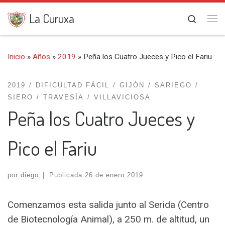
Saltar al contenido
La Curuxa
Search
Me
Inicio
»
Años
»
2019
»
Peña los Cuatro Jueces y Pico el Fariu
2019
DIFICULTAD FÁCIL
GIJÓN
SARIEGO
SIERO
TRAVESÍA
VILLAVICIOSA
Peña los Cuatro Jueces y
Pico el Fariu
por
diego
|
Publicada
26 de enero 2019
Comenzamos esta salida junto al Serida (Centro
de Biotecnología Animal), a 250 m. de altitud, un