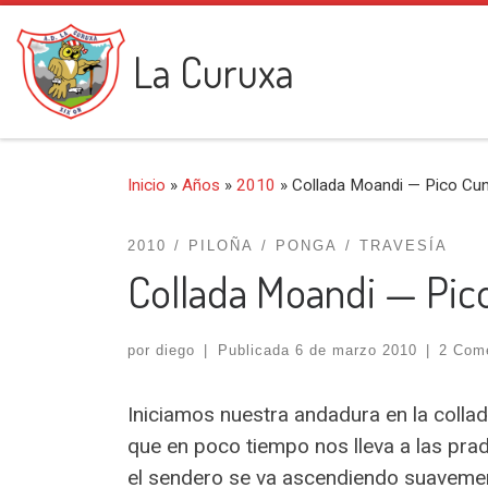
Saltar al contenido
La Curuxa
Inicio
»
Años
»
2010
»
Collada Moandi — Pico Cun
2010
PILOÑA
PONGA
TRAVESÍA
Collada Moandi — Pic
por
diego
|
Publicada
6 de marzo 2010
|
2 Com
Iniciamos nuestra andadura en la collad
que en poco tiempo nos lleva a las pra
el sendero se va ascendiendo suavemen