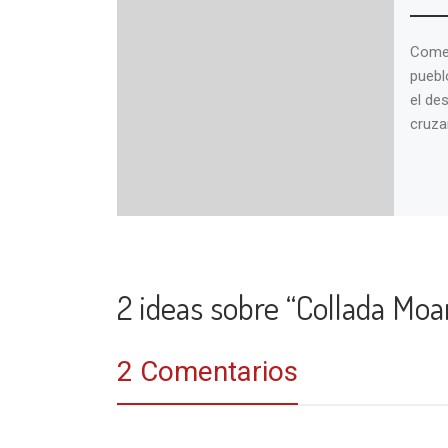
Comen
puebl
el de
cruzar
2 ideas sobre “Collada Mo
2 Comentarios