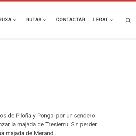
Se
RUXA
RUTAS
CONTACTAR
LEGAL
jos de Piloña y Ponga; por un sendero
zar la majada de Tresierru. Sin perder
ua majada de Merandi.