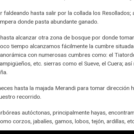
r faldeando hasta salir por la collada los Resollados;
ampera donde pasta abundante ganado.
hasta alcanzar otra zona de bosque por donde tomam
 poco tiempo alcanzamos fácilmente la cumbre situada
norámica con numerosas cumbres como: el Tiatordos,
Campigüeños, etc. sierras como el Sueve, el Cuera; así
ña.
eces hasta la majada Merandi para tomar dirección h
estro recorrido.
rbóreas autóctonas, principalmente hayas, encontra
mo corzos, jabalíes, gamos, lobos, tejón, ardillas, et