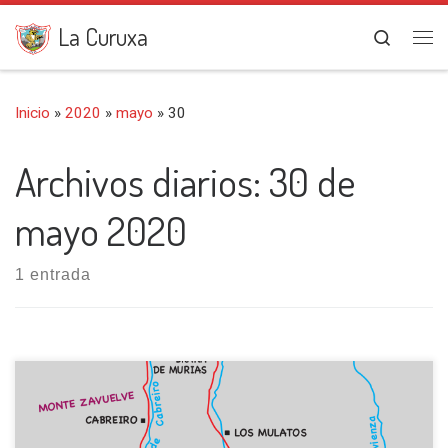
Saltar al contenido
La Curuxa
Search
Me
Inicio
»
2020
»
mayo
»
30
Archivos diarios:
30 de
mayo 2020
1 entrada
Iniciamos esta salida en el pueblo de Chano (980 m),