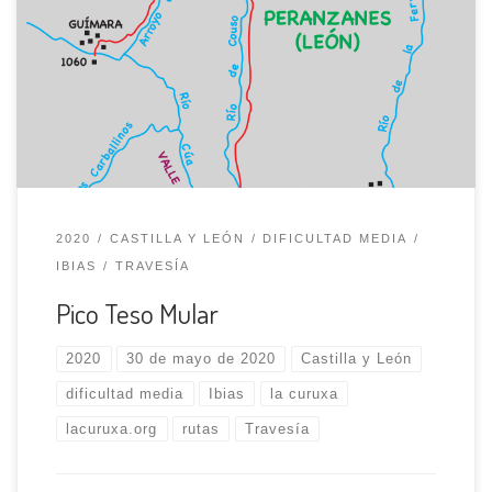
asentado en el valle de Fornela, en tierras leonesas. Desde
la plaza de la Cruz nos dirigimos calle arriba para cruzar,
enseguida, el arroyo Couso. Con rumbo N., tomamos un
camino ancho, rodeados de praderías y tierras de labor;
dejando […]
2020
CASTILLA Y LEÓN
DIFICULTAD MEDIA
IBIAS
TRAVESÍA
Pico Teso Mular
2020
30 de mayo de 2020
Castilla y León
dificultad media
Ibias
la curuxa
lacuruxa.org
rutas
Travesía