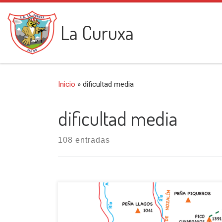
Saltar al contenido
La Curuxa
Inicio
»
dificultad media
dificultad media
108 entradas
Iniciamos esta salida en el pueblo de Soto de
Agues (440 m). Atravesando el pueblo con