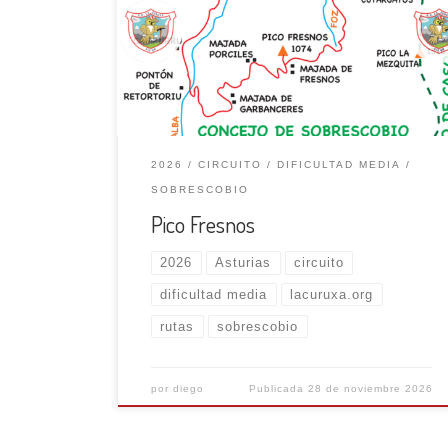
dirección S, tomamos un buen camino que,
tras rebasar la piscifactoría, se adentra en el
Desfiladero del Llaímo. Llevando el río Alba a
nuestra izquierda, rebasamos el antiguo
cargadero de mineral de Campurru, donde […]
2026
CIRCUITO
DIFICULTAD MEDIA
SOBRESCOBIO
Pico Fresnos
2026
Asturias
circuito
dificultad media
lacuruxa.org
rutas
sobrescobio
por
diego
Publicada
28 de noviembre 2026