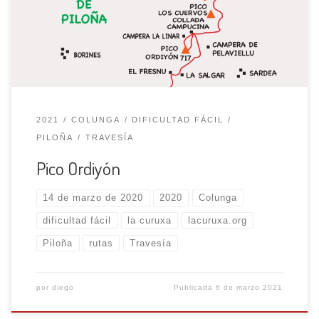
hasta alcanzar una pequeña campera, recorre un tramo
bastante llano para volver a empinarse salvando el
desnivel con varias revueltas que […]
2021
COLUNGA
DIFICULTAD FÁCIL
PILOÑA
TRAVESÍA
Pico Ordiyón
14 de marzo de 2020
2020
Colunga
dificultad fácil
la curuxa
lacuruxa.org
Piloña
rutas
Travesía
por
diego
Publicada
6 de marzo 2021