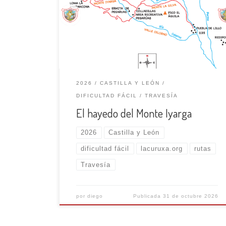
esta localidad, por la carretera que viene del
alto del puerto San Isidro LE-332, hay un desvío
hacia la derecha, en una curva, con un espacio
para aparcar. Comenzamos aquí, (1185 m), por
[…]
2026
CASTILLA Y LEÓN
DIFICULTAD FÁCIL
TRAVESÍA
El hayedo del Monte Iyarga
2026
Castilla y León
dificultad fácil
lacuruxa.org
rutas
Travesía
por
diego
Publicada
31 de octubre 2026