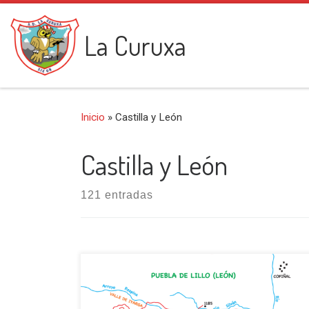
Saltar al contenido
La Curuxa
Inicio
»
Castilla y León
Castilla y León
121 entradas
Iniciamos esta salida en las proximidades de
Puebla de Lillo, unos dos km y medio antes de