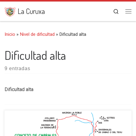
Saltar al contenido
La Curuxa
Search
Me
Inicio
»
Nivel de dificultad
»
Dificultad alta
Dificultad alta
9 entradas
Dificultad alta
Iniciamos esta salida en la curva anterior al pueblo de