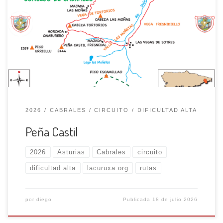
Sotres (935 m), descendemos unos metros hasta los
invernales de Cabao para tomar camino del collado
Pandébano (1224 m), giramos al S y vamos remontando
por un sendero que viene de la Terenosa, va ganando
altura hasta alcanzar un pequeño […]
2026
CABRALES
CIRCUITO
DIFICULTAD ALTA
Peña Castil
2026
Asturias
Cabrales
circuito
dificultad alta
lacuruxa.org
rutas
por
diego
Publicada
18 de julio 2026