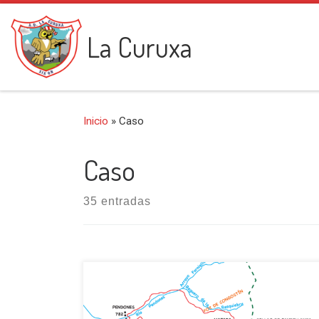
Saltar al contenido
La Curuxa
Inicio
»
Caso
Caso
35 entradas
Iniciamos esta salida en el pueblo casín de
Pendones (782 m), tomando un desvío a la