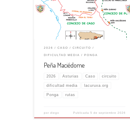
derecha que baja a cruzar el río, luego sube por
un tramo cementado; después de rebasar una
fuente se deja el camino principal y se coge un
desvío a la izquierda, atraviesa el bosque y nos
lleva a la […]
2026
CASO
CIRCUITO
DIFICULTAD MEDIA
PONGA
Peña Maciédome
2026
Asturias
Caso
circuito
dificultad media
lacuruxa.org
Ponga
rutas
por
diego
Publicada
5 de septiembre 2026