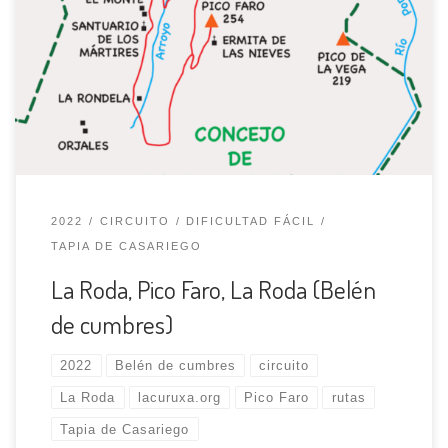
grupo, en esta salida se lleva a cabo la colocación de un
belén simbólico y también se planta un árbol, en un pico.
En esta ocasión se ha elegido la modesta cumbre del
pico Faro de 254 m de altura, situado […]
2022
CIRCUITO
DIFICULTAD FÁCIL
TAPIA DE CASARIEGO
La Roda, Pico Faro, La Roda (Belén
de cumbres)
2022
Belén de cumbres
circuito
La Roda
lacuruxa.org
Pico Faro
rutas
Tapia de Casariego