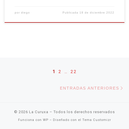
por
diego
Publicada
18 de diciembre 2022
Navegación de entradas
1
2
…
22
En
ENTRADAS ANTERIORES
© 2026
La Curuxa
– Todos los derechos reservados
Funciona con
WP
– Diseñado con el
Tema Customizr