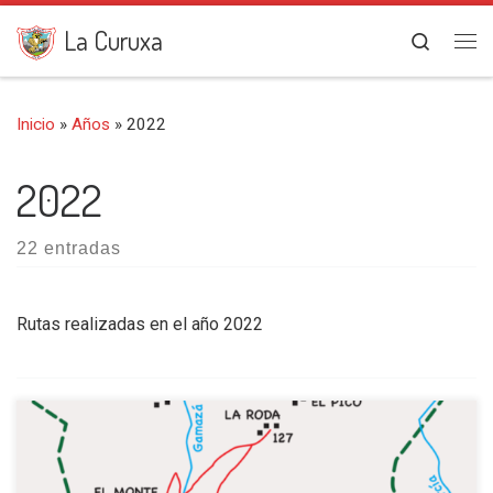
Saltar al contenido
La Curuxa
Search
Me
Inicio
»
Años
»
2022
2022
22 entradas
Rutas realizadas en el año 2022
Como es tradicional entre los montañeros y en nuestro