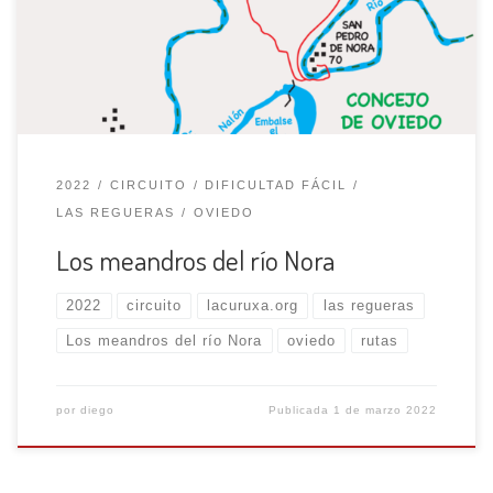
arquitectura prerrománica asturiana del s. IX, que fue
declarado Monumento Nacional en el año 1931.
Cruzamos el puente […]
2022
CIRCUITO
DIFICULTAD FÁCIL
LAS REGUERAS
OVIEDO
Los meandros del río Nora
2022
circuito
lacuruxa.org
las regueras
Los meandros del río Nora
oviedo
rutas
por
diego
Publicada
1 de marzo 2022