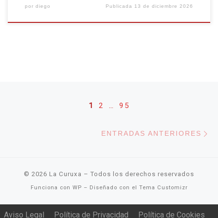
por
diego
Publicada
13 de diciembre 2026
Navegación de entradas
1
2
…
95
En
ENTRADAS ANTERIORES
© 2026
La Curuxa
– Todos los derechos reservados
Funciona con
WP
– Diseñado con el
Tema Customizr
Aviso Legal
Política de Privacidad
Política de Cookies