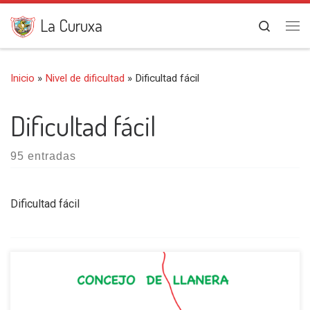
Saltar al contenido
La Curuxa
Search
Me
Inicio
»
Nivel de dificultad
»
Dificultad fácil
Dificultad fácil
95 entradas
Dificultad fácil
Como es tradicional entre los montañeros y en nuestro