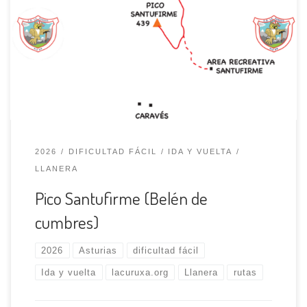
grupo, en esta salida se lleva a cabo la colocación de un
belén simbólico y también se planta un árbol, en un pico.
En esta ocasión se ha elegido la modesta cumbre del
pico Santufirme (439 m) de altitud, uno de […]
2026
DIFICULTAD FÁCIL
IDA Y VUELTA
LLANERA
Pico Santufirme (Belén de
cumbres)
2026
Asturias
dificultad fácil
Ida y vuelta
lacuruxa.org
Llanera
rutas