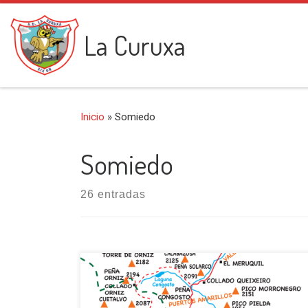
Saltar al contenido
La Curuxa
Inicio
»
Somiedo
Somiedo
26 entradas
Torrestio (1348 m) es un pueblo leonés de la
Babia Baja, está situado ante un anfiteatro de