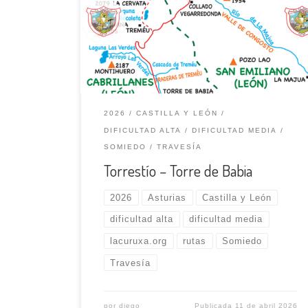
elevadas montañas y en el vértice de cinco
valles. Es el punto de partida ideal para realizar
esta salida. Comenzamos al final del pueblo, en
el barrio de Campillo, con dirección SO, tras
atravesar […]
2026
CASTILLA Y LEÓN
DIFICULTAD ALTA
DIFICULTAD MEDIA
SOMIEDO
TRAVESÍA
Torrestío – Torre de Babia
2026
Asturias
Castilla y León
dificultad alta
dificultad media
lacuruxa.org
rutas
Somiedo
Travesía
por
diego
Publicada
11 de abril 2026