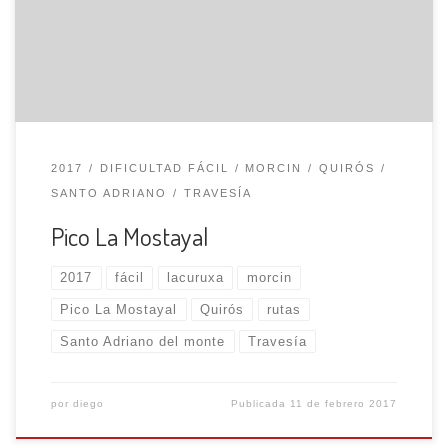
majadas de Fonfría, Peñón y Ories, hasta alcanzar la
hermosa vega de Bobies, que se extiende bajo las
estribaciones de la sierra del Aramo. Por la […]
2017
DIFICULTAD FÁCIL
MORCIN
QUIRÓS
SANTO ADRIANO
TRAVESÍA
Pico La Mostayal
2017
fácil
lacuruxa
morcin
Pico La Mostayal
Quirós
rutas
Santo Adriano del monte
Travesía
por
diego
Publicada
11 de febrero 2017