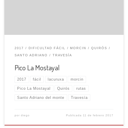
majadas de Fonfría, Peñón y Ories, hasta alcanzar la
hermosa vega de Bobies, que se extiende bajo las
estribaciones de la sierra del Aramo. Por la […]
2017
DIFICULTAD FÁCIL
MORCIN
QUIRÓS
SANTO ADRIANO
TRAVESÍA
Pico La Mostayal
2017
fácil
lacuruxa
morcin
Pico La Mostayal
Quirós
rutas
Santo Adriano del monte
Travesía
por
diego
Publicada
11 de febrero 2017