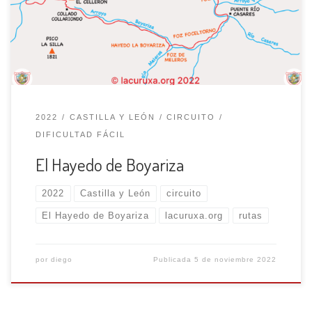
pasamos junto a la ermita del Cristo, llegando a un puente
sobre el río Casares, con una señal que nos […]
2022
CASTILLA Y LEÓN
CIRCUITO
DIFICULTAD FÁCIL
El Hayedo de Boyariza
2022
Castilla y León
circuito
El Hayedo de Boyariza
lacuruxa.org
rutas
por
diego
Publicada
5 de noviembre 2022