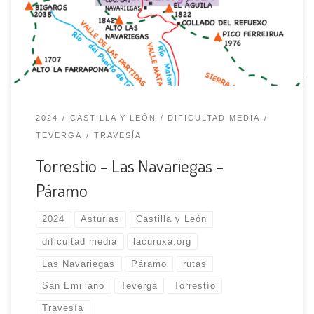
Matamala y discurre junto al arroyo del mismo nombre.
Abandonamos la pista y seguimos por una extensa
pradería que nos conduce […]
2024
CASTILLA Y LEÓN
DIFICULTAD MEDIA
TEVERGA
TRAVESÍA
Torrestío – Las Navariegas –
Páramo
2024
Asturias
Castilla y León
dificultad media
lacuruxa.org
Las Navariegas
Páramo
rutas
San Emiliano
Teverga
Torrestío
Travesía