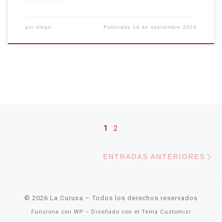
por
diego
Publicada
14 de septiembre 2024
Navegación de entradas
1
2
En
ENTRADAS ANTERIORES
© 2026
La Curuxa
– Todos los derechos reservados
Funciona con
WP
– Diseñado con el
Tema Customizr