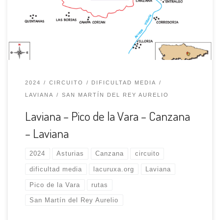
llegar al final de las edificaciones. Esta chimenea es el
único vestigio de la mina allí existente a principios del
siglo XX. […]
2024
CIRCUITO
DIFICULTAD MEDIA
LAVIANA
SAN MARTÍN DEL REY AURELIO
Laviana – Pico de la Vara – Canzana
– Laviana
2024
Asturias
Canzana
circuito
dificultad media
lacuruxa.org
Laviana
Pico de la Vara
rutas
San Martín del Rey Aurelio