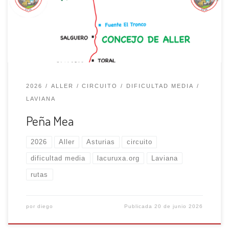
por la fuente el Tronco, situada cerca de la collada
Pelúgano y las praderías de Cerreo. Abandonamos la
pista y seguimos un […]
2026
ALLER
CIRCUITO
DIFICULTAD MEDIA
LAVIANA
Peña Mea
2026
Aller
Asturias
circuito
dificultad media
lacuruxa.org
Laviana
rutas
por
diego
Publicada
20 de junio 2026