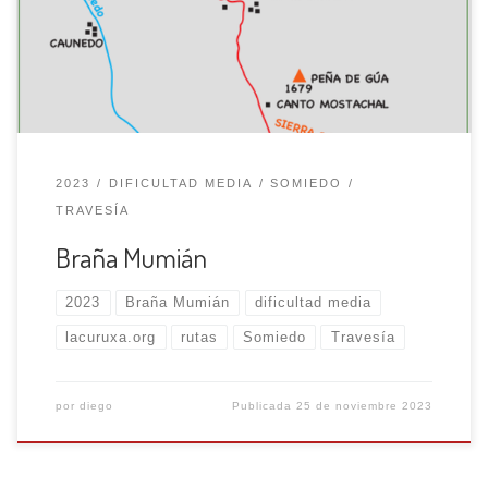
nos lleva al núcleo rural de Llamardal, aquí, al llegar a una
curva pronunciada hacia la derecha, seguimos al […]
2023
DIFICULTAD MEDIA
SOMIEDO
TRAVESÍA
Braña Mumián
2023
Braña Mumián
dificultad media
lacuruxa.org
rutas
Somiedo
Travesía
por
diego
Publicada
25 de noviembre 2023