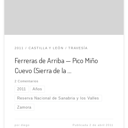
jabalíes, entre otros animales. Su historia se remonta a la
época de los celtas y romanos, que aprovechaban la […]
2011
CASTILLA Y LEÓN
TRAVESÍA
Ferreras de Arriba — Pico Miño
Cuevo (Sierra de la …
2 Comentarios
2011
Años
Reserva Nacional de Sanabria y los Valles
Zamora
por
diego
Publicada
2 de abril 2011