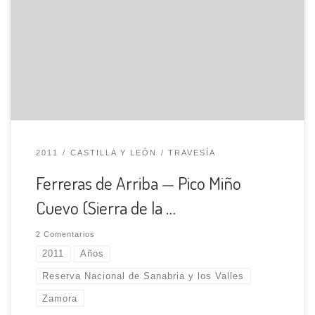
m.). Ubicada en la zona central de la Sierra de la Culebra,
es popular por la existencia de lobos, ciervos, corzos y
jabalíes, entre otros animales. Su historia se remonta a la
época de los celtas y romanos, que aprovechaban la […]
2011
CASTILLA Y LEÓN
TRAVESÍA
Ferreras de Arriba — Pico Miño
Cuevo (Sierra de la …
2 Comentarios
2011
Años
Reserva Nacional de Sanabria y los Valles
Zamora