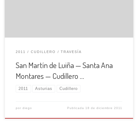
previsto colocar el belén en la cumbre del Monte Santa
Ana de Montarés en el concejo de Cudillero. La […]
2011
CUDILLERO
TRAVESÍA
San Martín de Luiña — Santa Ana
Montares — Cudillero …
2011
Asturias
Cudillero
por
diego
Publicada
18 de diciembre 2011