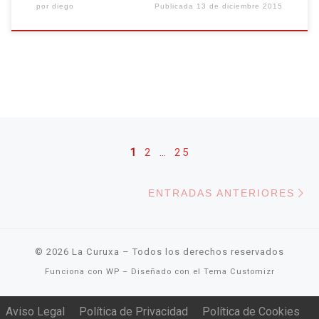
por
diego
Publicada
13 de diciembre 2015
Navegación de entradas
1
2
…
25
En
ENTRADAS ANTERIORES
© 2026
La Curuxa
– Todos los derechos reservados
Funciona con
WP
– Diseñado con el
Tema Customizr
Aviso Legal
Política de Privacidad
Política de Cookies