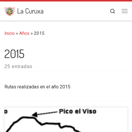
Saltar al contenido
La Curuxa
Search
Me
Inicio
»
Años
»
2015
2015
25 entradas
Rutas realizadas en el año 2015
Como es tradicional entre los montañeros y en nuestro