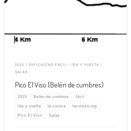
grupo, en esta salida se lleva a cabo la colocación de un
belén en un pico. En esta ocasión nuestro grupo tiene
previsto colocar el belén en el pico el Viso (675 m.), en el
concejo de Salas. Situados en la […]
2015
DIFICULTAD FÁCIL
IDA Y VUELTA
SALAS
Pico El Viso (Belén de cumbres)
2015
Belén de cumbres
fácil
Ida y vuelta
la curuxa
lacuruxa.org
Pico El Viso
Salas