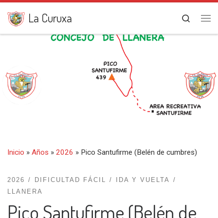
Saltar al contenido
La Curuxa
Search
Me
Inicio
»
Años
»
2026
»
Pico Santufirme (Belén de cumbres)
2026
DIFICULTAD FÁCIL
IDA Y VUELTA
LLANERA
Pico Santufirme (Belén de