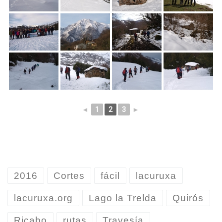
◄
1
2
3
►
2016
Cortes
fácil
lacuruxa
lacuruxa.org
Lago la Trelda
Quirós
Ricabo
rutas
Travesía