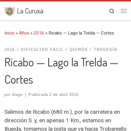
Saltar al contenido
La Curuxa
Search
Me
Inicio
»
Años
»
2016
»
Ricabo — Lago la Trelda — Cortes
2016
DIFICULTAD FÁCIL
QUIRÓS
TRAVESÍA
Ricabo — Lago la Trelda —
Cortes
por
diego
|
Publicada
2 de abril 2016
Salimos de Ricabo (680 m.), por la carretera en
dirección S. y, en apenas 1 Km., estamos en
Bueida, tomamos la pista que va hacia Trobaniello