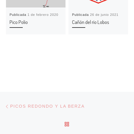
Publicada
1 de febrero 2020
Publicada
26 de junio 2021
Pico Polio
Cañón del río Lobos
Navegación de entradas
Entrada anterior
PICOS REDONDO Y LA BERZA
VOLVER A LA LISTA DE