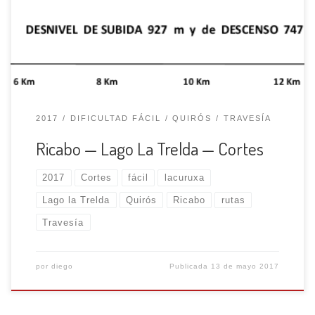
2 Kms. después, cuando la pista gira al E., la
abandonamos y seguimos por el camino que sale […]
2017
DIFICULTAD FÁCIL
QUIRÓS
TRAVESÍA
Ricabo — Lago La Trelda — Cortes
2017
Cortes
fácil
lacuruxa
Lago la Trelda
Quirós
Ricabo
rutas
Travesía
por
diego
Publicada
13 de mayo 2017