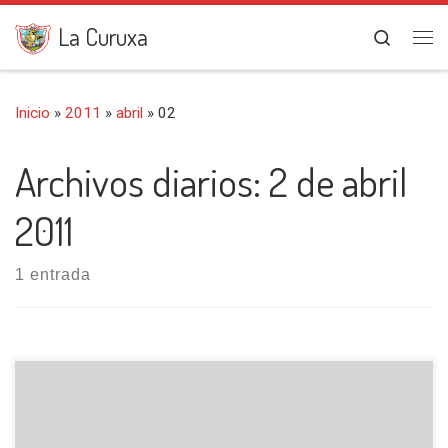
Saltar al contenido
La Curuxa
Search
Me
Inicio
»
2011
»
abril
»
02
Archivos diarios:
2 de abril
2011
1 entrada
Comenzamos en la localidad de Ferreras de Arriba (887