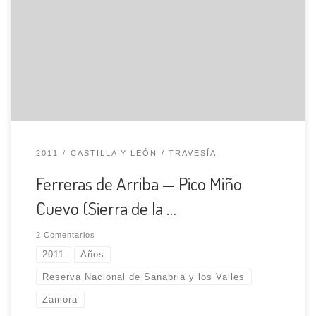
m.). Ubicada en la zona central de la Sierra de la Culebra,
es popular por la existencia de lobos, ciervos, corzos y
jabalíes, entre otros animales. Su historia se remonta a la
época de los celtas y romanos, que aprovechaban la […]
2011
CASTILLA Y LEÓN
TRAVESÍA
Ferreras de Arriba — Pico Miño
Cuevo (Sierra de la …
2 Comentarios
2011
Años
Reserva Nacional de Sanabria y los Valles
Zamora