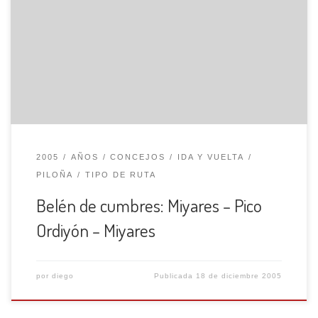
grupo, en esta salida se lleva a cabo la colocación de un
belén de cumbres en un pico. En esta ocasión, nuestro
grupo tiene previsto colocar el belén en el concejo de
Piloña, en la cumbre del pico Ordiyón (717m.). Iniciamos
[…]
2005
AÑOS
CONCEJOS
IDA Y VUELTA
PILOÑA
TIPO DE RUTA
Belén de cumbres: Miyares – Pico
Ordiyón – Miyares
por
diego
Publicada
18 de diciembre 2005