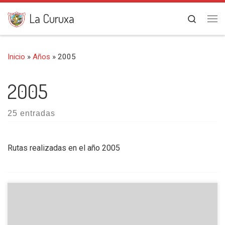
Saltar al contenido
La Curuxa
Search
Me
Inicio
»
Años
»
2005
2005
25 entradas
Rutas realizadas en el año 2005
Como es tradicional entre los montañeros y en nuestro