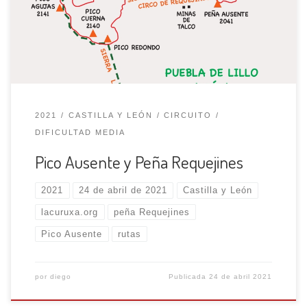
seguimos en cómodo caminar, por nuestra izquierda
vemos numerosos pequeños arroyos que recorren la
zona dando lugar a la formación de turberas y […]
2021
CASTILLA Y LEÓN
CIRCUITO
DIFICULTAD MEDIA
Pico Ausente y Peña Requejines
2021
24 de abril de 2021
Castilla y León
lacuruxa.org
peña Requejines
Pico Ausente
rutas
por
diego
Publicada
24 de abril 2021