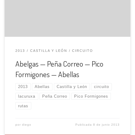
hacia el río para entrar en un corto desfiladero, a la salida
del mismo se cruza el río por un puente, llegamos a […]
2013
CASTILLA Y LEÓN
CIRCUITO
Abelgas — Peña Correo — Pico
Formigones — Abellas
2013
Abellas
Castilla y León
circuito
lacuruxa
Peña Correo
Pico Formigones
rutas
por
diego
Publicada
8 de junio 2013