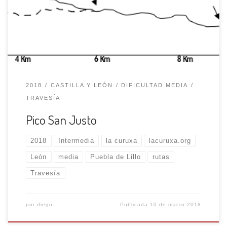
que nos conduce hacia el collado Pinzón. Poco antes del
collado abandonamos la pista, cruzando un pequeño
arroyo, y […]
2018
CASTILLA Y LEÓN
DIFICULTAD MEDIA
TRAVESÍA
Pico San Justo
2018
Intermedia
la curuxa
lacuruxa.org
León
media
Puebla de Lillo
rutas
Travesía
por
diego
Publicada
10 de marzo 2018