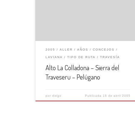
que se eleva al SE, luego gira al NE, y nos sitúa
por debajo de una collada. Tomamos el
camino ascendente de la izquierda que nos
conduce al espacioso rellano de la Vega Llao
(978 […]
2005
ALLER
AÑOS
CONCEJOS
LAVIANA
TIPO DE RUTA
TRAVESÍA
Alto La Colladona – Sierra del
Traveseru – Pelúgano
por
diego
Publicada
16 de abril 2005