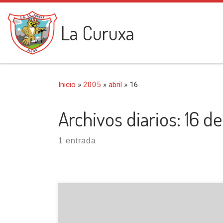
Saltar al contenido
La Curuxa
Inicio
»
2005
»
abril
»
16
Archivos diarios:
16 de
1 entrada
En el alto la Colladona (845 m.) comenzamos
esta salida, siguiendo un sendero muy marcado