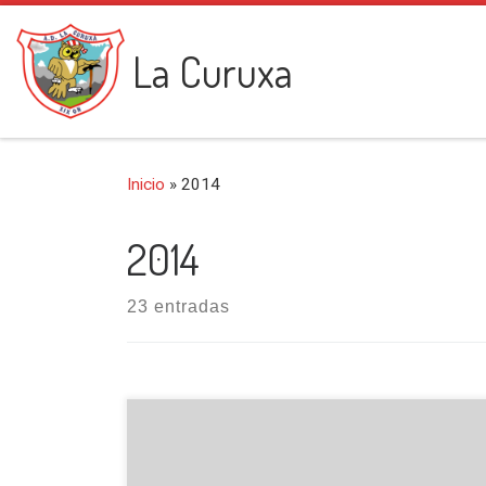
Saltar al contenido
La Curuxa
Inicio
»
2014
2014
23 entradas
Como es tradicional entre los montañeros y en
nuestro grupo, en esta salida se lleva a cabo la