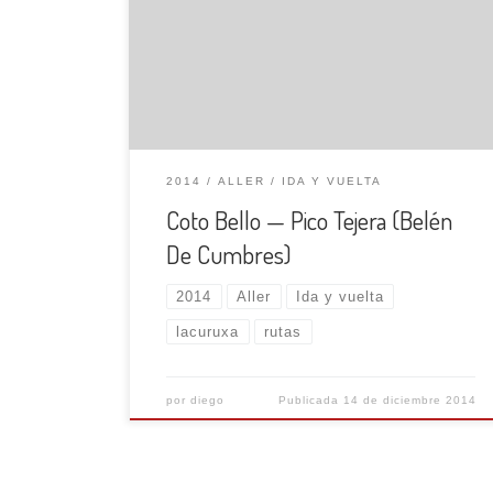
colocación de un belén en un pico. En esta
ocasión vamos a colocar el belén en el alto
Tejera (1557 m.) en el concejo de Aller.
Iniciamos esta salida en Coto Bello […]
2014
ALLER
IDA Y VUELTA
Coto Bello — Pico Tejera (Belén
De Cumbres)
2014
Aller
Ida y vuelta
lacuruxa
rutas
por
diego
Publicada
14 de diciembre 2014