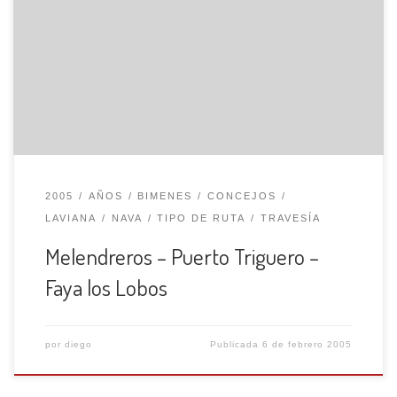
concejos de Bimenes, Nava y Laviana, que comprende
entre otras las cumbres de: Peña Mayor, El Texu, La
Camporra, Varallonga y El Triguero. Comenzamos esta
salida en el pueblo de Melendreros, a 600 m. de altitud, en
tierras del […]
2005
AÑOS
BIMENES
CONCEJOS
LAVIANA
NAVA
TIPO DE RUTA
TRAVESÍA
Melendreros – Puerto Triguero –
Faya los Lobos
por
diego
Publicada
6 de febrero 2005