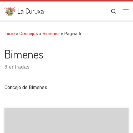
Saltar al contenido
La Curuxa
Search
Me
Inicio
»
Concejos
»
Bimenes
»
Página 6
Bimenes
6 entradas
Concejo de Bimenes
El cordal de Peña Mayor, es una sierra situada en los