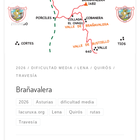
Cobertoria a 1179 m de altitud; divisoria de los concejos
de Lena y Quirós y enlace con la sierra del Aramo. La ruta
toma dirección S, a nuestra espalda queda el
Gamoniteiru; en un continuo caminar, por una ancha y
cómoda cumbrera, […]
2026
DIFICULTAD MEDIA
LENA
QUIRÓS
TRAVESÍA
Brañavalera
2026
Asturias
dificultad media
lacuruxa.org
Lena
Quirós
rutas
Travesía