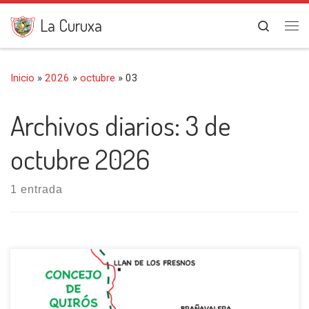
Saltar al contenido
La Curuxa
Search
Me
Inicio
»
2026
»
octubre
»
03
Archivos diarios:
3 de
octubre 2026
1 entrada
Emprendemos nuestra marcha en la Collada de la