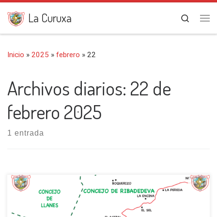
Saltar al contenido
La Curuxa
Search
Me
Inicio
»
2025
»
febrero
»
22
Archivos diarios:
22 de
febrero 2025
1 entrada
Iniciamos esta salida en la localidad de Alevia (328 m),