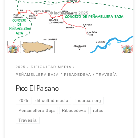
donde destaca la Torre del Reloj, la iglesia que conserva
partes de estilo gótico, la ermita de San Antonio (s. XVII)
y varias casonas antiguas (s. XV) construidas en piedra,
donde abundan los ejemplos de arquitectura indiana.
Alevia, emplazado en la ladera […]
2025
DIFICULTAD MEDIA
PEÑAMELLERA BAJA
RIBADEDEVA
TRAVESÍA
Pico El Paisano
2025
dificultad media
lacuruxa.org
Peñamellera Baja
Ribadedeva
rutas
Travesía