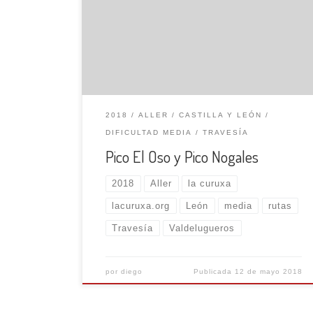
bastante perdida, con algunos hitos que nos
marcan el camino a seguir. Vamos ganando
altura llegando a una zona más abierta,
alcanzando un collado en el límite provincial,
[…]
2018
ALLER
CASTILLA Y LEÓN
DIFICULTAD MEDIA
TRAVESÍA
Pico El Oso y Pico Nogales
2018
Aller
la curuxa
lacuruxa.org
León
media
rutas
Travesía
Valdelugueros
por
diego
Publicada
12 de mayo 2018