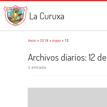
Saltar al contenido
La Curuxa
Inicio
»
2018
»
mayo
»
12
Archivos diarios:
12 d
1 entrada
Iniciamos esta salida junto al mesón del puerto
de Vegarada (1555 m), con dirección NE.,
siguiendo el cauce del arroyo Nogales; senda