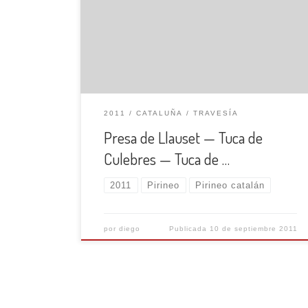
muy completa. Iniciamos esta salida en el
pueblo de Aneto, desde donde subiremos en
coches hasta la presa de Llauset (2100 m.).
Una vez en la presa iniciaremos la ascensión
[…]
2011
CATALUÑA
TRAVESÍA
Presa de Llauset — Tuca de
Culebres — Tuca de …
2011
Pirineo
Pirineo catalán
por
diego
Publicada
10 de septiembre 2011