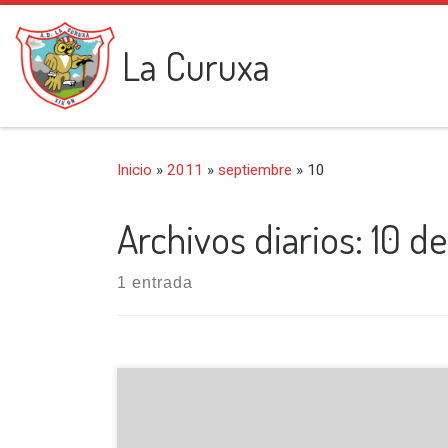
Saltar al contenido
La Curuxa
Inicio
»
2011
»
septiembre
»
10
Archivos diarios:
10 de
1 entrada
Tuca de Culebres y Ballibierna son dos tres
miles que pertenecen al Parque Natural de
Posets-Maladeta, con inmejorables vistas y