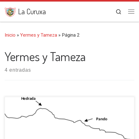
Saltar al contenido
La Curuxa
Search
Me
Inicio
»
Yermes y Tameza
»
Página 2
Yermes y Tameza
4 entradas
Iniciamos esta salida en Villabre (630 m.), capital del
concejo de Yernes y Tameza, tomando una carretera
que, en poco tiempo, nos conduce al pueblo de Villaruiz.