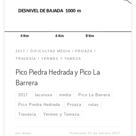
Una vez rebasado el mismo nos dirigimos al S.,
posteriormente al SE.; el camino nos lleva primero al
Duernu y más adelante a […]
2017
DIFICULTAD MEDIA
PROAZA
TRAVESÍA
YERMES Y TAMEZA
Pico Piedra Hedrada y Pico La
Barrera
2017
lacuruxa
media
Pico La Barrera
Pico Piedra Hedrada
Proaza
rutas
Travesía
Yermes y Tameza
por
diego
Publicada
25 de febrero 2017