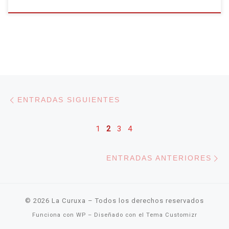
Navegación de entradas
Entradas siguientes
ENTRADAS SIGUIENTES
1
2
3
4
En
ENTRADAS ANTERIORES
© 2026
La Curuxa
– Todos los derechos reservados
Funciona con
WP
– Diseñado con el
Tema Customizr